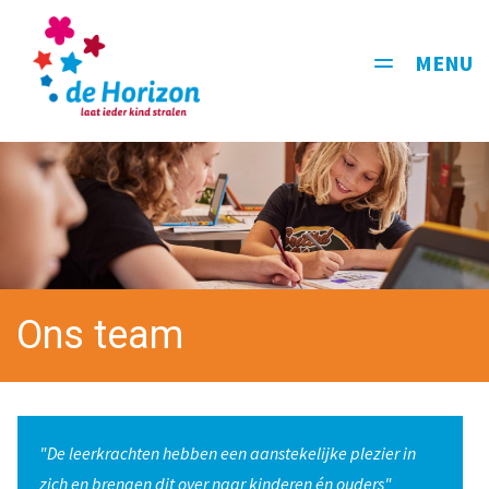
MENU
Toggle
navigati
Ons team
"De leerkrachten hebben een aanstekelijke plezier in
zich en brengen dit over naar kinderen én ouders"